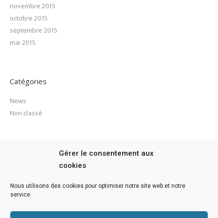
novembre 2015
octobre 2015
septembre 2015
mai 2015
Catégories
News
Non classé
Méta
Gérer le consentement aux
cookies
Connexion
Flux des publications
Nous utilisons des cookies pour optimiser notre site web et notre
Flux des commentaires
service.
Site de WordPress-FR