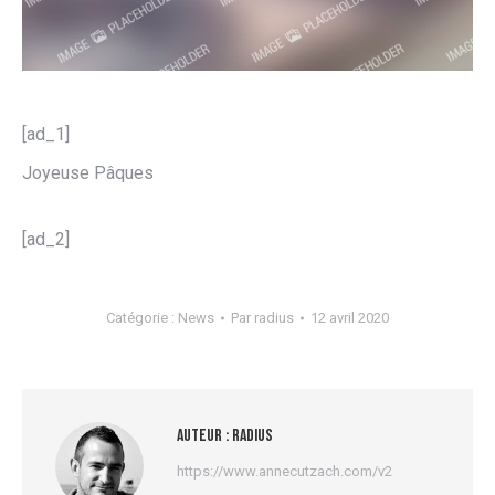
[ad_1]
Joyeuse Pâques
[ad_2]
Catégorie :
News
Par
radius
12 avril 2020
Auteur :
radius
https://www.annecutzach.com/v2