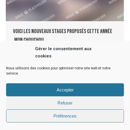
Voici les nouveaux stages proposés cette année
,mon chouchou…
Gérer le consentement aux
News
Par
radius
31 janvier 2019
cookies
[ad_1] Voici les nouveaux stages proposés cette
année ,mon chouchou: le combiné sport aquatique -
Nous utilisons des cookies pour optimiser notre site web et notre
sculpture!!! Trop top! [ad_2]
service.
Accepter
Refuser
Infos légales
Préférences
© 2022 - Anne Cutzach | Réalisation Radius Design