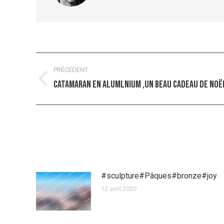
Navigation
PRÉCÉDENT
article
Catamaran en alumlnium ,un beau cadeau de Noë
Article
précédent
:
#sculpture#Pâques#bronze#joye
12 avril 2020