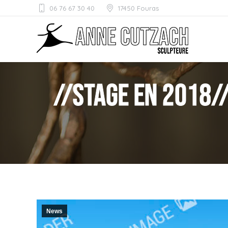
06 76 67 30 40
17450 Fouras
//STAGE EN 2018//
News