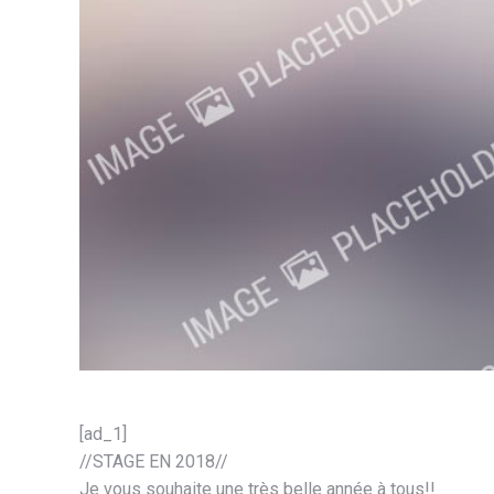
[ad_1]
//STAGE EN 2018//
Je vous souhaite une très belle année à tous!!