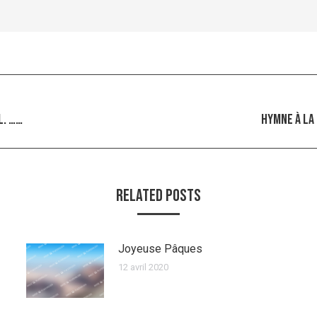
l. ……
Hymne à la 
Article
suivant
:
Related Posts
usespaques
Joyeuse Pâques
12 avril 2020