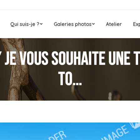
Qui suis-je ?
Galeries photos
Atelier
Ex
 Je vous souhaite une 
to…