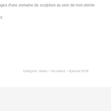
ages d’une semaine de sculpture au sein de mon atelier.
t:
Catégorie :
News
Par
radius
8 janvier 2018