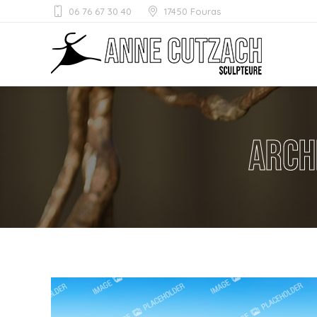
06 76 67 30 40
17450 Fouras
Arch