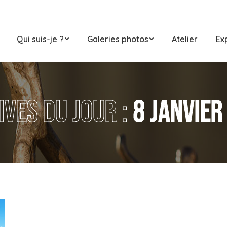
Qui suis-je ?
Galeries photos
Atelier
Ex
ives du jour :
8 janvier