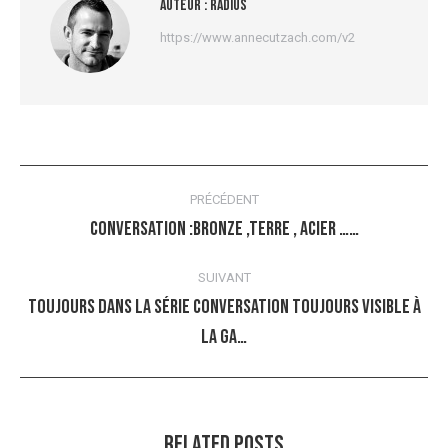
Auteur :
radius
https://www.annecutzach.com/v2
Navigation
PRÉCÉDENT
article
CONVERSATION :bronze ,terre , Acier ……
Article
précédent
SUIVANT
:
Toujours dans la série CONVERSATION toujours visible à
Article
la Ga…
suivant
:
Related Posts