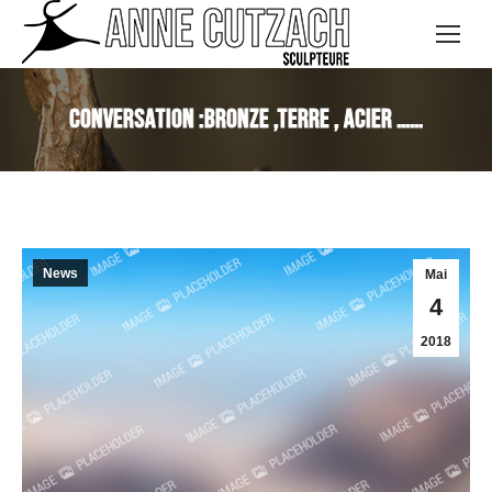
CONVERSATION :bronze ,terre , Acier ……
News
Mai
4
2018