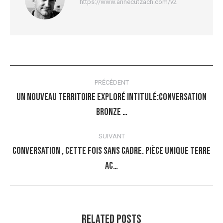
https://www.annecutzach.com/v2
Navigation
PRÉCÉDENT
article
Un nouveau territoire exploré intitulé:CONVERSATION
Article
Bronze …
précédent
:
SUIVANT
CONVERSATION , cette fois sans cadre. Pièce unique Terre
Article
ac…
suivant
:
Related Posts