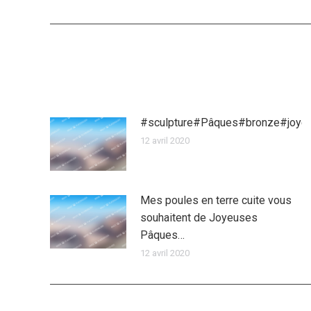
précédent
:
#sculpture#Pâques#bronze#joye
12 avril 2020
Mes poules en terre cuite vous
souhaitent de Joyeuses
Pâques…
12 avril 2020