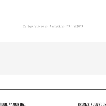
Catégorie :
News
Par
radius
17 mai 2017
gique namur ga…
Bronze Nouvelle
Article