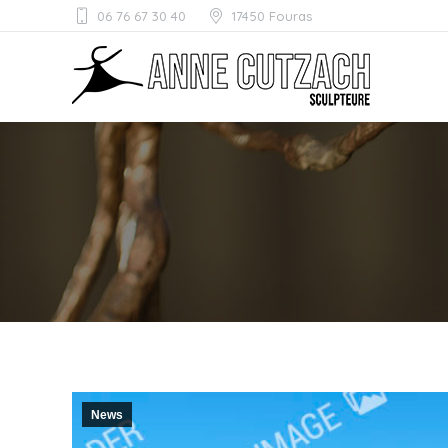
06 76 67 30 40
17450 Fouras
News