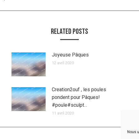
suivant
:
Related Posts
usespaques
Joyeuse Pâques
12 avril 2020
Creation2ouf , les poules
pondent pour Pâques!
#poule#sculpt…
11 avril 2020
Nous u