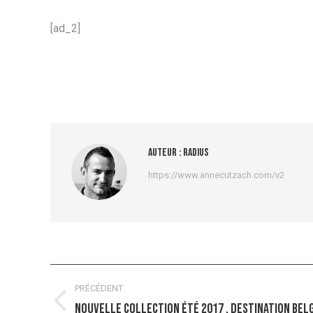
[ad_2]
Auteur :
radius
https://www.annecutzach.com/v2
Navigation
PRÉCÉDENT
article
Nouvelle collection été 2017 . Destination Bel
Article