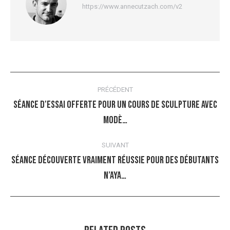
https://www.annecutzach.com/v2
Navigation
PRÉCÉDENT
article
Séance d'essai offerte pour un cours de sculpture avec
Article
modè…
précédent
:
SUIVANT
Séance découverte vraiment réussie pour des débutants
Article
n’aya…
suivant
: