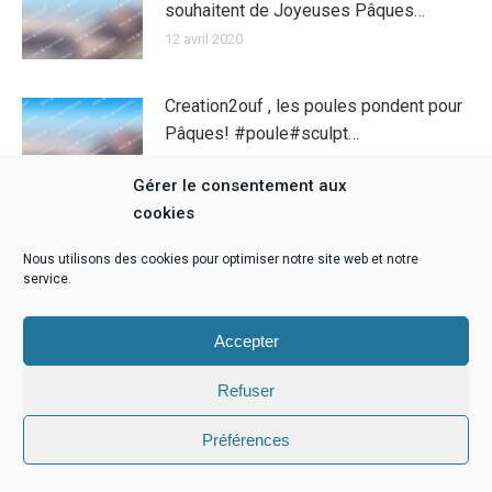
souhaitent de Joyeuses Pâques…
12 avril 2020
Creation2ouf , les poules pondent pour
Pâques! #poule#sculpt…
11 avril 2020
Gérer le consentement aux
cookies
Voilà les poules de creation 2 ouf ont
pondu !!!
Nous utilisons des cookies pour optimiser notre site web et notre
service.
11 avril 2020
Accepter
Refuser
Préférences
Infos légales
© 2022 - Anne Cutzach | Réalisation Radius Design