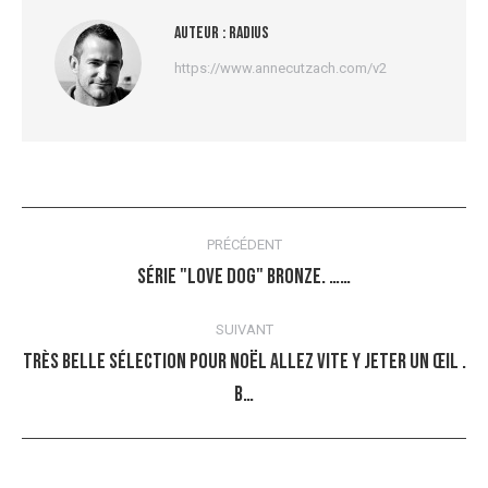
Auteur :
radius
https://www.annecutzach.com/v2
Navigation
PRÉCÉDENT
article
Série "love Dog" Bronze. ……
Article
précédent
SUIVANT
:
Très belle sélection pour Noël allez vite y jeter un œil .
Article
B…
suivant
: