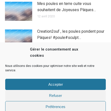
Mes poules en terre cuite vous
souhaitent de Joyeuses Pâques…
12 avril 2020
Creation2ouf , les poules pondent pour
Pâques! #poule#sculpt…
11 avril 2020
Gérer le consentement aux
cookies
Voilà les poules de creation 2 ouf ont
pondu !!!
Nous utilisons des cookies pour optimiser notre site web et notre
service.
11 avril 2020
Accepter
Refuser
Préférences
Infos légales