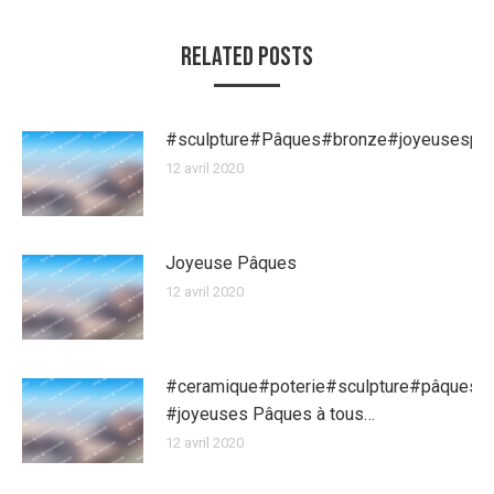
Related Posts
#sculpture#Pâques#bronze#joyeusespa
12 avril 2020
Joyeuse Pâques
12 avril 2020
#ceramique#poterie#sculpture#pâques
#joyeuses Pâques à tous…
12 avril 2020