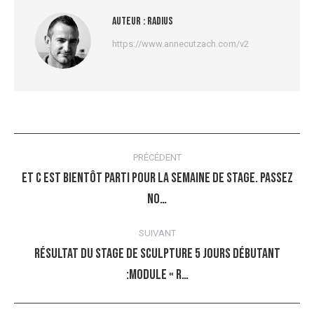
Auteur :
radius
https://www.annecutzach.com/v2
Navigation
PRÉCÉDENT
article
Et c est bientôt parti pour la semaine de stage. Passez
Article
no…
précédent
:
SUIVANT
Résultat du stage de sculpture 5 jours débutant
Article
:module « r…
suivant
: