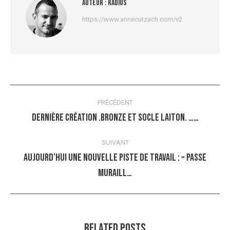
Auteur :
radius
https://www.annecutzach.com/v2
Navigation
PRÉCÉDENT
article
Dernière création .Bronze et socle laiton. ……
Article
précédent
SUIVANT
:
Aujourd’hui une nouvelle piste de travail : « Passe
Article
Muraill…
suivant
:
Related Posts