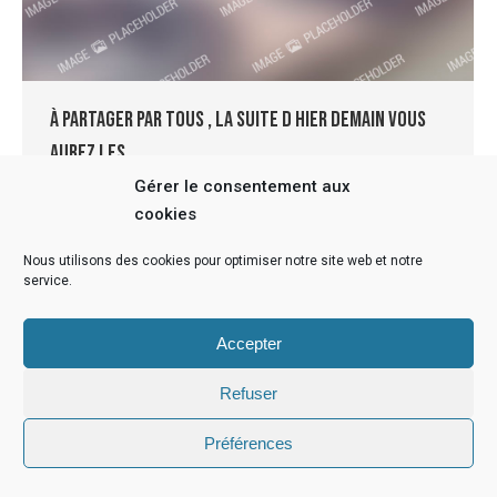
À partager par tous , la suite d hier demain vous
aurez les…
Gérer le consentement aux
News
Par
radius
1 février 2019
cookies
[ad_1] À partager par tous , la suite d hier demain
vous aurez les dates! [ad_2]
Nous utilisons des cookies pour optimiser notre site web et notre
service.
Accepter
Refuser
Infos légales
© 2022 - Anne Cutzach | Réalisation Radius Design
Préférences