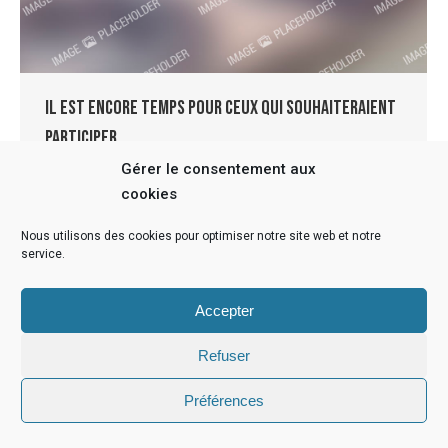
Il est encore temps pour ceux qui souhaiteraient
participer …
Gérer le consentement aux
News
Par
radius
24 juin 2018
cookies
[ad_1] Il est encore temps pour ceux qui
souhaiteraient participer au stage de sculpture , c
Nous utilisons des cookies pour optimiser notre site web et notre
est demain et jusqu à vendredi . N hésitez plus!
service.
[ad_2]
Accepter
Refuser
Préférences
Infos légales
© 2022 - Anne Cutzach | Réalisation Radius Design