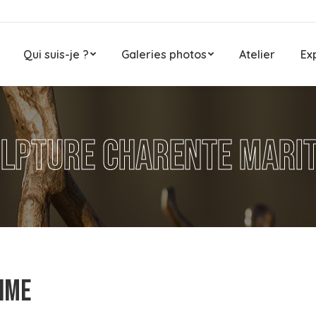
Qui suis-je ?
Galeries photos
Atelier
Ex
lpture Charente Mari
ime