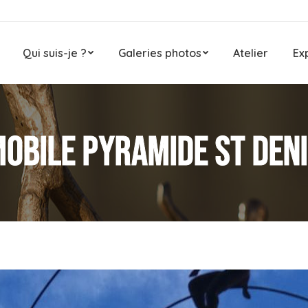
Qui suis-je ?
Galeries photos
Atelier
Ex
obile pyramide st den