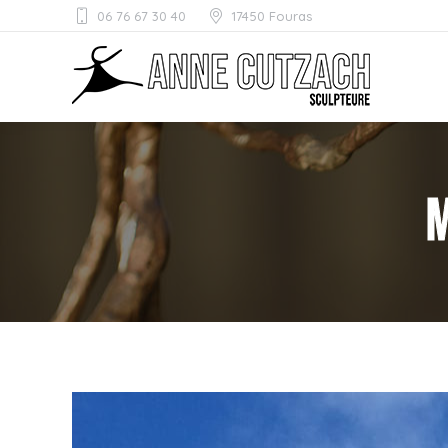
06 76 67 30 40
17450 Fouras
M